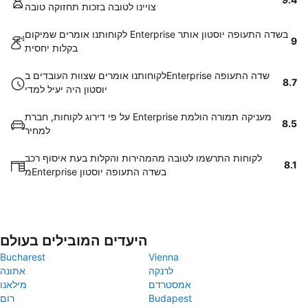
צויינו לטובה בזכות תחזוקה טובה
לקוחותנו אומרים שמיקום Enterprise בשדה התעופה יוסטון אותר
9
בקלות יחסית
לקוחותנו אומרים שצוות העובדים בEnterprise שדה התעופה
8.7
יוסטון היה יעיל למדי
על פי דירוג לקוחות, חברת Enterprise מעניקה תמורה הולמת
8.5
למחיר
לקוחות התרשמו לטובה מהמהירות והקלות בעת איסוף רכב
8.1
מEnterprise בשדה התעופה יוסטון
היעדים המובילים בעולם
Bucharest
Vienna
לרנקה
אתונה
אמסטרדם
מילאנו
Budapest
רום