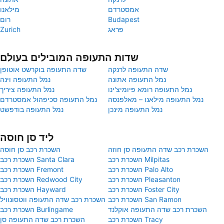
אמסטרדם
מילאנו
Budapest
רום
פראג
Zurich
שדות התעופה המובילים בעולם
שדה התעופה לרנקה
שדה התעופה בוקרשט אוטופן
נמל התעופה אתונה
נמל התעופה וינה
נמל התעופה רומא פיומיצ'ינו
נמל התעופה ציריך
נמל התעופה מילאנו – מאלפנסה
נמל התעופה סכיפהול אמסטרדם
נמל התעופה מינכן
נמל התעופה בודפשט
ליד סן חוסה
השכרת רכב שדה התעופה סן חוזה
השכרת רכב סן חוסה
השכרת רכב Milpitas
השכרת רכב Santa Clara
השכרת רכב Palo Alto
השכרת רכב Fremont
השכרת רכב Pleasanton
השכרת רכב Redwood City
השכרת רכב Foster City
השכרת רכב Hayward
השכרת רכב San Ramon
השכרת רכב שדה התעופה ווטסונוויל
השכרת רכב שדה התעופה אוקלנד
השכרת רכב Burlingame
השכרת רכב Tracy
השכרת רכב שדה התעופה סן