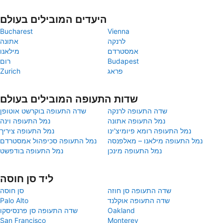
היעדים המובילים בעולם
Bucharest
Vienna
לרנקה
אתונה
אמסטרדם
מילאנו
Budapest
רום
פראג
Zurich
שדות התעופה המובילים בעולם
שדה התעופה לרנקה
שדה התעופה בוקרשט אוטופן
נמל התעופה אתונה
נמל התעופה וינה
נמל התעופה רומא פיומיצ'ינו
נמל התעופה ציריך
נמל התעופה מילאנו – מאלפנסה
נמל התעופה סכיפהול אמסטרדם
נמל התעופה מינכן
נמל התעופה בודפשט
ליד סן חוסה
שדה התעופה סן חוזה
סן חוסה
שדה התעופה אוקלנד
Palo Alto
Oakland
שדה התעופה סן פרנסיסקו
San Francisco
Monterey