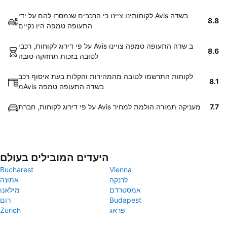
לקוחותינו ציינו כי הרכבים שנמסרו להם על ידי Avis בשדה
8.8
התעופה טמפה היו נקיים
על פי דירוג לקוחות, רכבי Avis ב שדה התעופה טמפה צויינו
8.6
לטובה בזכות תחזוקה טובה
לקוחות התרשמו לטובה מהמהירות והקלות בעת איסוף רכב
8.1
מAvis בשדה התעופה טמפה
7.7
על פי דירוג לקוחות, חברת Avis מעניקה תמורה הולמת למחיר
היעדים המובילים בעולם
Bucharest
Vienna
לרנקה
אתונה
אמסטרדם
מילאנו
Budapest
רום
פראג
Zurich