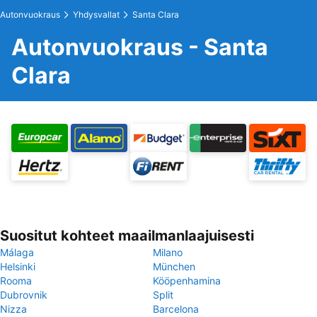
Autonvuokraus
Yhdysvallat
Santa Clara
Autonvuokraus - Santa
Clara
Suositut kohteet maailmanlaajuisesti
Málaga
Milano
Helsinki
München
Rooma
Kööpenhamina
Dubrovnik
Split
Nizza
Barcelona