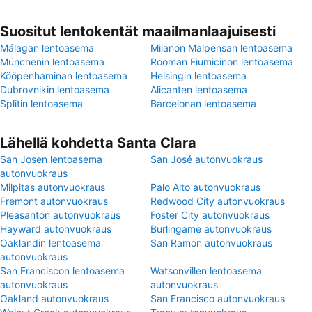
Suositut lentokentät maailmanlaajuisesti
Málagan lentoasema
Milanon Malpensan lentoasema
Münchenin lentoasema
Rooman Fiumicinon lentoasema
Kööpenhaminan lentoasema
Helsingin lentoasema
Dubrovnikin lentoasema
Alicanten lentoasema
Splitin lentoasema
Barcelonan lentoasema
Lähellä kohdetta Santa Clara
San Josen lentoasema
San José autonvuokraus
autonvuokraus
Milpitas autonvuokraus
Palo Alto autonvuokraus
Fremont autonvuokraus
Redwood City autonvuokraus
Pleasanton autonvuokraus
Foster City autonvuokraus
Hayward autonvuokraus
Burlingame autonvuokraus
Oaklandin lentoasema
San Ramon autonvuokraus
autonvuokraus
San Franciscon lentoasema
Watsonvillen lentoasema
autonvuokraus
autonvuokraus
Oakland autonvuokraus
San Francisco autonvuokraus