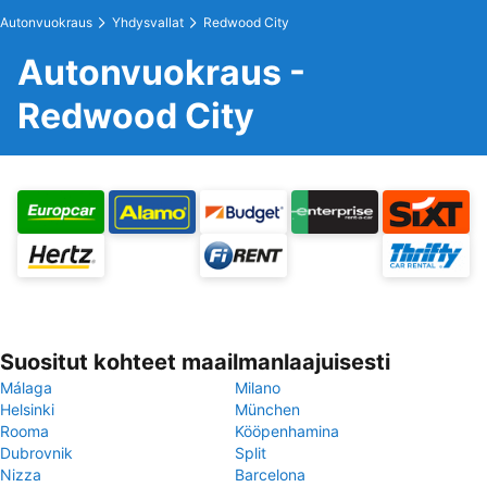
Autonvuokraus
Yhdysvallat
Redwood City
Autonvuokraus -
Redwood City
Suositut kohteet maailmanlaajuisesti
Málaga
Milano
Helsinki
München
Rooma
Kööpenhamina
Dubrovnik
Split
Nizza
Barcelona