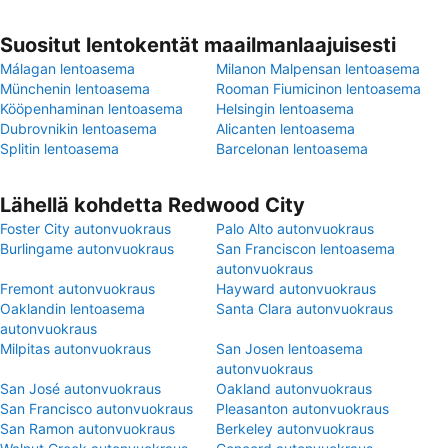
Suositut lentokentät maailmanlaajuisesti
Málagan lentoasema
Milanon Malpensan lentoasema
Münchenin lentoasema
Rooman Fiumicinon lentoasema
Kööpenhaminan lentoasema
Helsingin lentoasema
Dubrovnikin lentoasema
Alicanten lentoasema
Splitin lentoasema
Barcelonan lentoasema
Lähellä kohdetta Redwood City
Foster City autonvuokraus
Palo Alto autonvuokraus
Burlingame autonvuokraus
San Franciscon lentoasema
autonvuokraus
Fremont autonvuokraus
Hayward autonvuokraus
Oaklandin lentoasema
Santa Clara autonvuokraus
autonvuokraus
Milpitas autonvuokraus
San Josen lentoasema
autonvuokraus
San José autonvuokraus
Oakland autonvuokraus
San Francisco autonvuokraus
Pleasanton autonvuokraus
San Ramon autonvuokraus
Berkeley autonvuokraus