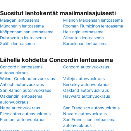
Suositut lentokentät maailmanlaajuisesti
Málagan lentoasema
Milanon Malpensan lentoasema
Münchenin lentoasema
Rooman Fiumicinon lentoasema
Kööpenhaminan lentoasema
Helsingin lentoasema
Dubrovnikin lentoasema
Alicanten lentoasema
Splitin lentoasema
Barcelonan lentoasema
Lähellä kohdetta Concordin lentoasema
Concordin lentoasema
Concord autonvuokraus
autonvuokraus
Walnut Creek autonvuokraus
Vallejo autonvuokraus
Antioch autonvuokraus
Berkeley autonvuokraus
San Ramon autonvuokraus
Oakland autonvuokraus
Oaklandin lentoasema
Hayward autonvuokraus
autonvuokraus
Napa autonvuokraus
San Francisco autonvuokraus
Pleasanton autonvuokraus
Novato autonvuokraus
Fremont autonvuokraus
San Franciscon lentoasema
autonvuokraus