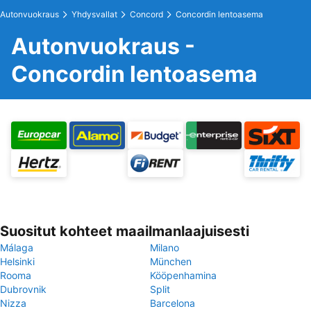
Autonvuokraus
Yhdysvallat
Concord
Concordin lentoasema
Autonvuokraus -
Concordin lentoasema
Suositut kohteet maailmanlaajuisesti
Málaga
Milano
Helsinki
München
Rooma
Kööpenhamina
Dubrovnik
Split
Nizza
Barcelona