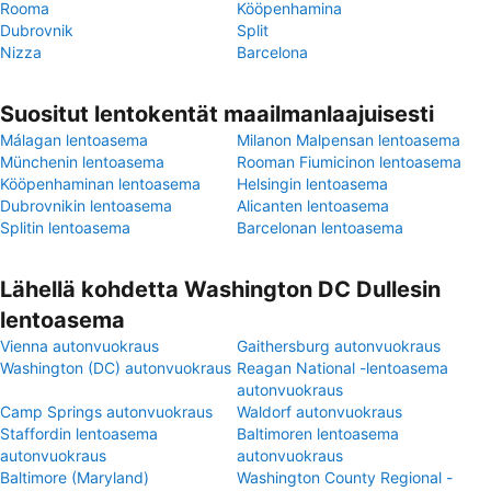
Rooma
Kööpenhamina
Dubrovnik
Split
Nizza
Barcelona
Suositut lentokentät maailmanlaajuisesti
Málagan lentoasema
Milanon Malpensan lentoasema
Münchenin lentoasema
Rooman Fiumicinon lentoasema
Kööpenhaminan lentoasema
Helsingin lentoasema
Dubrovnikin lentoasema
Alicanten lentoasema
Splitin lentoasema
Barcelonan lentoasema
Lähellä kohdetta Washington DC Dullesin
lentoasema
Vienna autonvuokraus
Gaithersburg autonvuokraus
Washington (DC) autonvuokraus
Reagan National -lentoasema
autonvuokraus
Camp Springs autonvuokraus
Waldorf autonvuokraus
Staffordin lentoasema
Baltimoren lentoasema
autonvuokraus
autonvuokraus
Baltimore (Maryland)
Washington County Regional -