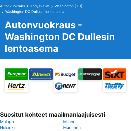
Autonvuokraus
Yhdysvallat
Washington (DC)
Washington DC Dullesin lentoasema
Autonvuokraus -
Washington DC Dullesin
lentoasema
Suositut kohteet maailmanlaajuisesti
Málaga
Milano
Helsinki
München