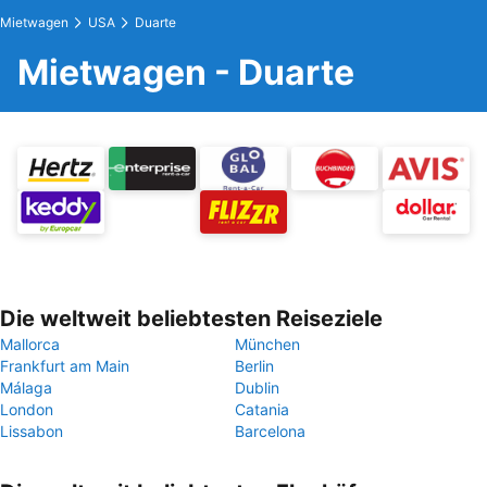
Mietwagen
USA
Duarte
Mietwagen - Duarte
Die weltweit beliebtesten Reiseziele
Mallorca
München
Frankfurt am Main
Berlin
Málaga
Dublin
London
Catania
Lissabon
Barcelona