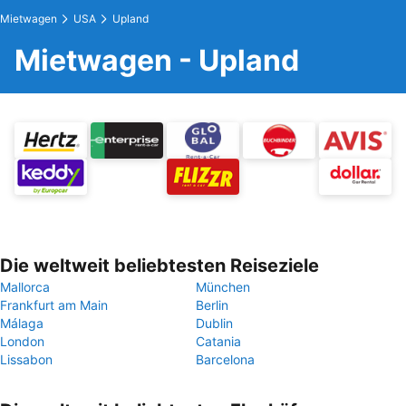
Mietwagen
USA
Upland
Mietwagen - Upland
Die weltweit beliebtesten Reiseziele
Mallorca
München
Frankfurt am Main
Berlin
Málaga
Dublin
London
Catania
Lissabon
Barcelona