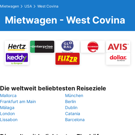
Mietwagen
USA
West Covina
Mietwagen - West Covina
Die weltweit beliebtesten Reiseziele
Mallorca
München
Frankfurt am Main
Berlin
Málaga
Dublin
London
Catania
Lissabon
Barcelona