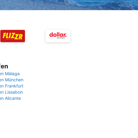
fen
en Málaga
fen München
en Frankfurt
en Lissabon
en Alicante