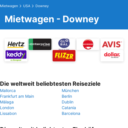
Mietwagen
USA
Downey
Mietwagen - Downey
Die weltweit beliebtesten Reiseziele
Mallorca
München
Frankfurt am Main
Berlin
Málaga
Dublin
London
Catania
Lissabon
Barcelona