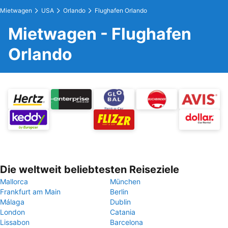
Mietwagen
USA
Orlando
Flughafen Orlando
Mietwagen - Flughafen
Orlando
Die weltweit beliebtesten Reiseziele
Mallorca
München
Frankfurt am Main
Berlin
Málaga
Dublin
London
Catania
Lissabon
Barcelona