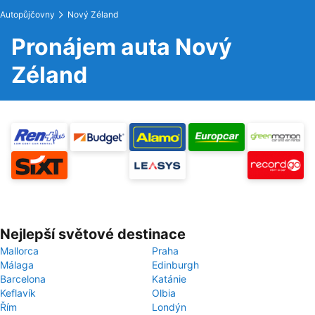
Autopůjčovny
Nový Zéland
Pronájem auta Nový
Zéland
Nejlepší světové destinace
Mallorca
Praha
Málaga
Edinburgh
Barcelona
Katánie
Keflavík
Olbia
Řím
Londýn