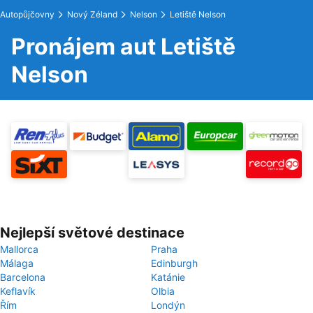
Autopůjčovny
Nový Zéland
Nelson
Letiště Nelson
Pronájem aut Letiště
Nelson
Nejlepší světové destinace
Mallorca
Praha
Málaga
Edinburgh
Barcelona
Katánie
Keflavík
Olbia
Řím
Londýn