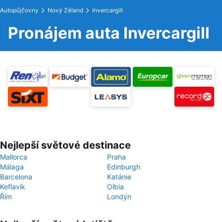
Autopůjčovny
Nový Zéland
Invercargill
Pronájem auta Invercargill
Nejlepší světové destinace
Mallorca
Praha
Málaga
Edinburgh
Barcelona
Katánie
Keflavík
Olbia
Řím
Londýn