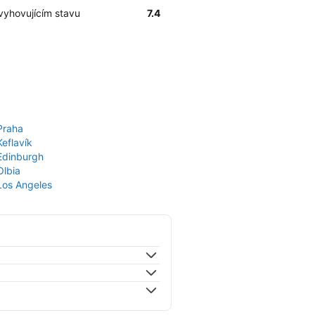
vyhovujícím stavu
7.4
Praha
Keflavík
 Edinburgh
Olbia
 Los Angeles