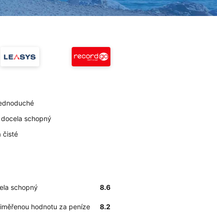
 jednoduché
je docela schopný
 čisté
cela schopný
8.6
řiměřenou hodnotu za peníze
8.2