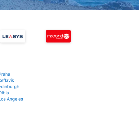
Praha
Keflavík
 Edinburgh
Olbia
 Los Angeles