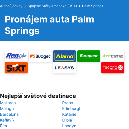
Autopůjčovny
Spojené Státy Americké (USA)
Palm Springs
Pronájem auta Palm
Springs
Nejlepší světové destinace
Mallorca
Praha
Málaga
Edinburgh
Barcelona
Katánie
Keflavík
Olbia
Řím
Londýn