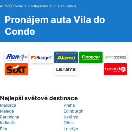
Autopůjčovny
Portugalsko
Vila do Conde
Pronájem auta Vila do
Conde
Nejlepší světové destinace
Mallorca
Praha
Málaga
Edinburgh
Barcelona
Katánie
Keflavík
Olbia
Řím
Londýn