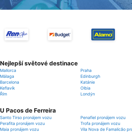
Nejlepší světové destinace
Mallorca
Praha
Málaga
Edinburgh
Barcelona
Katánie
Keflavík
Olbia
Řím
Londýn
U Pacos de Ferreira
Santo Tirso pronájem vozu
Penafiel pronájem vozu
Perafita pronájem vozu
Trofa pronájem vozu
Maia pronájem vozu
Vila Nova de Famalicão p