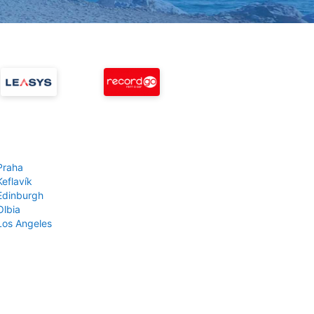
Praha
Keflavík
 Edinburgh
Olbia
 Los Angeles