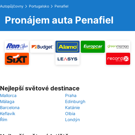
Autopůjčovny
Portugalsko
Penafiel
Pronájem auta Penafiel
Nejlepší světové destinace
Mallorca
Praha
Málaga
Edinburgh
Barcelona
Katánie
Keflavík
Olbia
Řím
Londýn