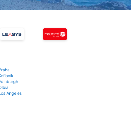
Praha
Keflavík
 Edinburgh
Olbia
 Los Angeles