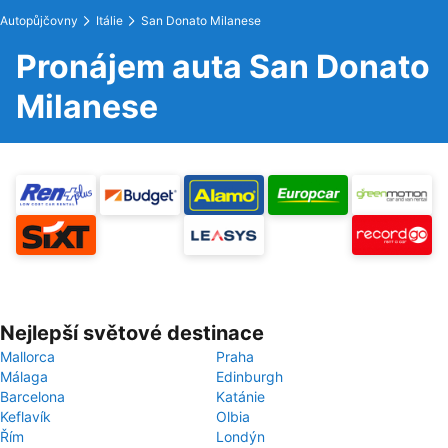
Autopůjčovny
Itálie
San Donato Milanese
Pronájem auta San Donato
Milanese
Nejlepší světové destinace
Mallorca
Praha
Málaga
Edinburgh
Barcelona
Katánie
Keflavík
Olbia
Řím
Londýn