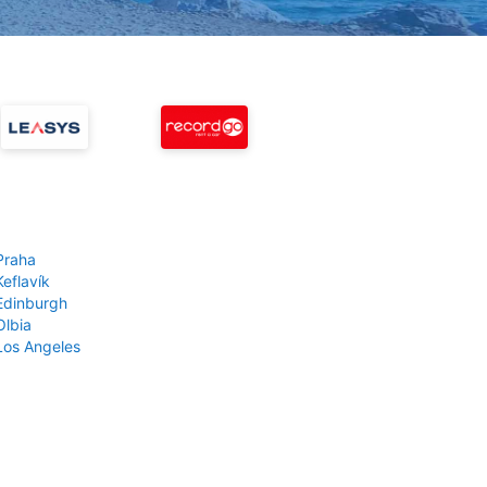
Praha
Keflavík
 Edinburgh
Olbia
 Los Angeles