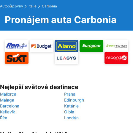
Autopůjčovny
Itálie
Carbonia
Pronájem auta Carbonia
Nejlepší světové destinace
Mallorca
Praha
Málaga
Edinburgh
Barcelona
Katánie
Keflavík
Olbia
Řím
Londýn