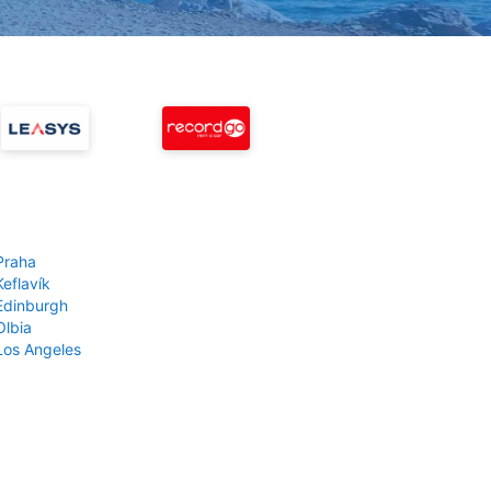
Praha
Keflavík
 Edinburgh
Olbia
 Los Angeles