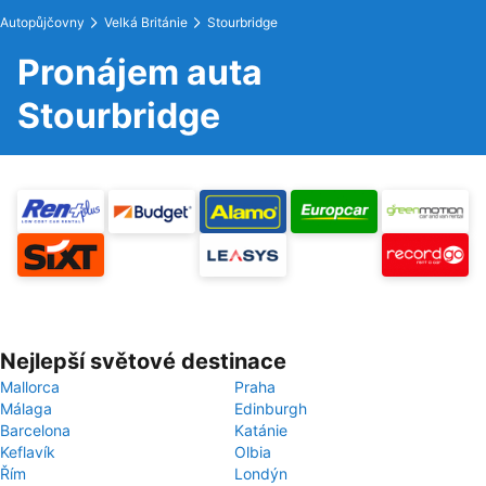
Autopůjčovny
Velká Británie
Stourbridge
Pronájem auta
Stourbridge
Nejlepší světové destinace
Mallorca
Praha
Málaga
Edinburgh
Barcelona
Katánie
Keflavík
Olbia
Řím
Londýn