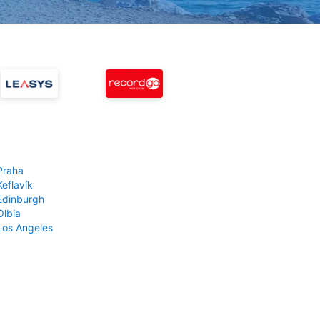
Praha
Keflavík
 Edinburgh
Olbia
 Los Angeles