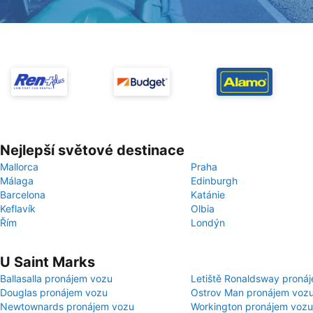
Nejlepší světové destinace
Mallorca
Praha
Málaga
Edinburgh
Barcelona
Katánie
Keflavík
Olbia
Řím
Londýn
U Saint Marks
Ballasalla pronájem vozu
Letiště Ronaldsway proná
Douglas pronájem vozu
Ostrov Man pronájem voz
Newtownards pronájem vozu
Workington pronájem vozu