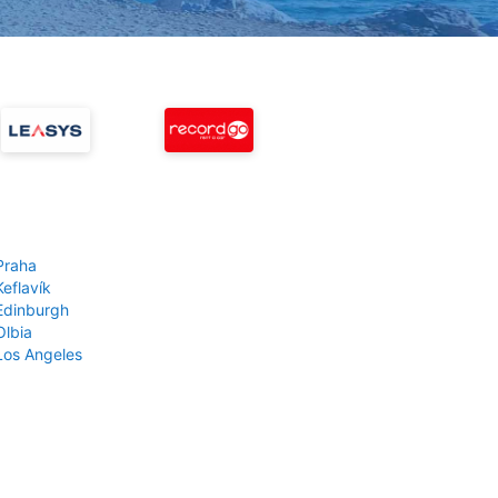
Praha
Keflavík
 Edinburgh
Olbia
 Los Angeles