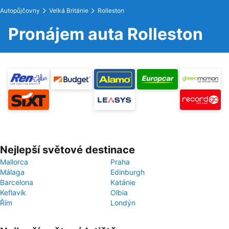
Autopůjčovny
Velká Británie
Rolleston
Pronájem auta Rolleston
Nejlepší světové destinace
Mallorca
Praha
Málaga
Edinburgh
Barcelona
Katánie
Keflavík
Olbia
Řím
Londýn