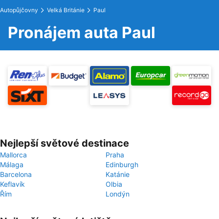
Autopůjčovny
Velká Británie
Paul
Pronájem auta Paul
Nejlepší světové destinace
Mallorca
Praha
Málaga
Edinburgh
Barcelona
Katánie
Keflavík
Olbia
Řím
Londýn