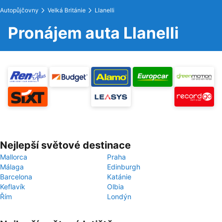
Autopůjčovny
Velká Británie
Llanelli
Pronájem auta Llanelli
Nejlepší světové destinace
Mallorca
Praha
Málaga
Edinburgh
Barcelona
Katánie
Keflavík
Olbia
Řím
Londýn