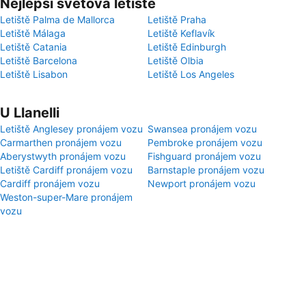
Nejlepší světová letiště
Letiště Palma de Mallorca
Letiště Praha
Letiště Málaga
Letiště Keflavík
Letiště Catania
Letiště Edinburgh
Letiště Barcelona
Letiště Olbia
Letiště Lisabon
Letiště Los Angeles
U Llanelli
Letiště Anglesey pronájem vozu
Swansea pronájem vozu
Carmarthen pronájem vozu
Pembroke pronájem vozu
Aberystwyth pronájem vozu
Fishguard pronájem vozu
Letiště Cardiff pronájem vozu
Barnstaple pronájem vozu
Cardiff pronájem vozu
Newport pronájem vozu
Weston-super-Mare pronájem
vozu