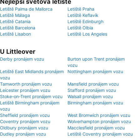
Nejlepší světová letiště
Letiště Palma de Mallorca
Letiště Praha
Letiště Málaga
Letiště Keflavík
Letiště Catania
Letiště Edinburgh
Letiště Barcelona
Letiště Olbia
Letiště Lisabon
Letiště Los Angeles
U Littleover
Derby pronájem vozu
Burton upon Trent pronájem
vozu
Letiště East Midlands pronájem
Nottingham pronájem vozu
vozu
Tamworth pronájem vozu
Mansfield pronájem vozu
Leicester pronájem vozu
Stafford pronájem vozu
Stoke-on-Trent pronájem vozu
Walsall pronájem vozu
Letiště Birmingham pronájem
Birmingham pronájem vozu
vozu
Sheffield pronájem vozu
West Bromwich pronájem vozu
Coventry pronájem vozu
Wolverhampton pronájem vozu
Oldbury pronájem vozu
Macclesfield pronájem vozu
Dudley pronájem vozu
Letiště Coventry pronájem vozu