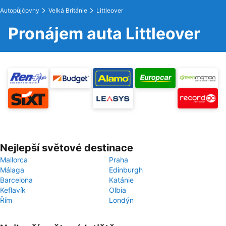
Autopůjčovny
Velká Británie
Littleover
Pronájem auta Littleover
Nejlepší světové destinace
Mallorca
Praha
Málaga
Edinburgh
Barcelona
Katánie
Keflavík
Olbia
Řím
Londýn