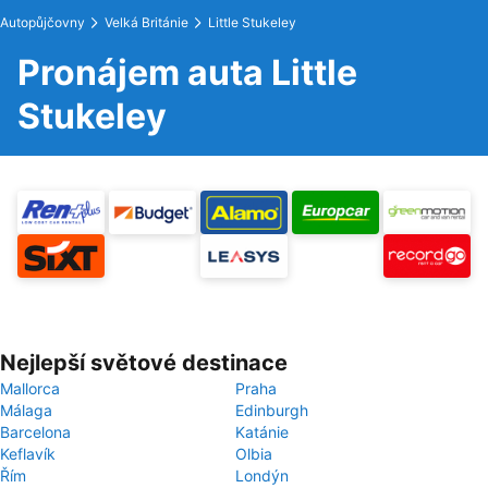
Autopůjčovny
Velká Británie
Little Stukeley
Pronájem auta Little
Stukeley
Nejlepší světové destinace
Mallorca
Praha
Málaga
Edinburgh
Barcelona
Katánie
Keflavík
Olbia
Řím
Londýn