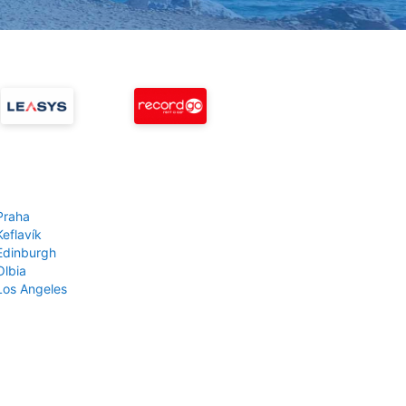
Praha
Keflavík
 Edinburgh
Olbia
 Los Angeles