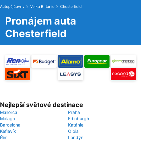
Autopůjčovny
Velká Británie
Chesterfield
Pronájem auta
Chesterfield
Nejlepší světové destinace
Mallorca
Praha
Málaga
Edinburgh
Barcelona
Katánie
Keflavík
Olbia
Řím
Londýn