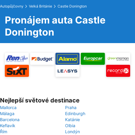
Autopůjčovny
Velká Británie
Castle Donington
Pronájem auta Castle
Donington
Nejlepší světové destinace
Mallorca
Praha
Málaga
Edinburgh
Barcelona
Katánie
Keflavík
Olbia
Řím
Londýn