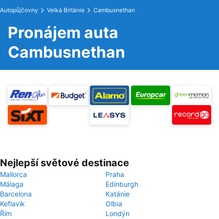
Autopůjčovny
Velká Británie
Cambusnethan
Pronájem auta
Cambusnethan
Nejlepší světové destinace
Mallorca
Praha
Málaga
Edinburgh
Barcelona
Katánie
Keflavík
Olbia
Řím
Londýn