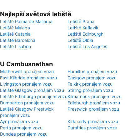
Nejlepší světová letiště
Letiště Palma de Mallorca
Letiště Praha
Letiště Málaga
Letiště Keflavík
Letiště Catania
Letiště Edinburgh
Letiště Barcelona
Letiště Olbia
Letiště Lisabon
Letiště Los Angeles
U Cambusnethan
Motherwell pronájem vozu
Hamilton pronájem vozu
East Kilbride pronájem vozu
Glasgow pronájem vozu
Livingston pronájem vozu
Falkirk pronájem vozu
Letiště Glasgow pronájem vozu
Stirling pronájem vozu
Letiště Edinburgh pronájem vozu
Kilmarnock pronájem vozu
Dumbarton pronájem vozu
Edinburgh pronájem vozu
Letiště Glasgow Prestwick
Prestwick pronájem vozu
pronájem vozu
Ayr pronájem vozu
Kirkcaldy pronájem vozu
Perth pronájem vozu
Dumfries pronájem vozu
Dundee pronájem vozu