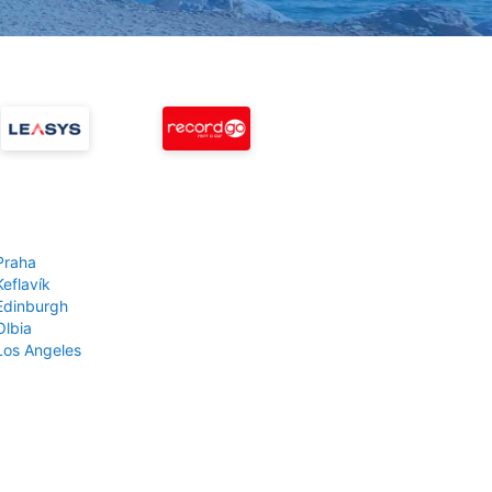
Praha
Keflavík
 Edinburgh
Olbia
 Los Angeles