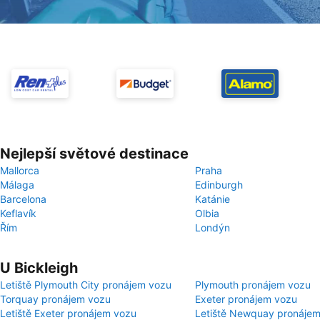
Nejlepší světové destinace
Mallorca
Praha
Málaga
Edinburgh
Barcelona
Katánie
Keflavík
Olbia
Řím
Londýn
U Bickleigh
Letiště Plymouth City pronájem vozu
Plymouth pronájem vozu
Torquay pronájem vozu
Exeter pronájem vozu
Letiště Exeter pronájem vozu
Letiště Newquay pronáje