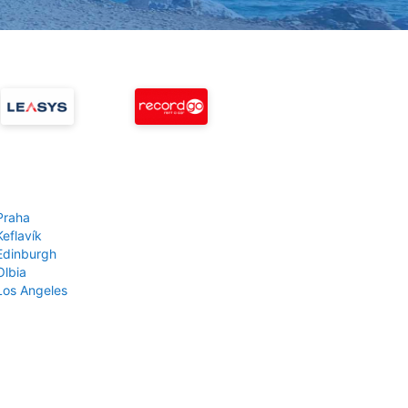
Praha
Keflavík
 Edinburgh
Olbia
 Los Angeles