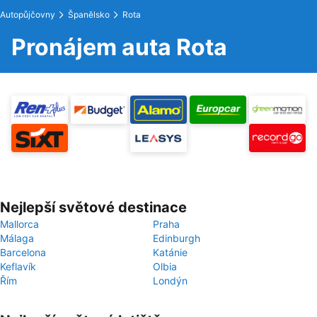
Autopůjčovny
Španělsko
Rota
Pronájem auta Rota
Nejlepší světové destinace
Mallorca
Praha
Málaga
Edinburgh
Barcelona
Katánie
Keflavík
Olbia
Řím
Londýn