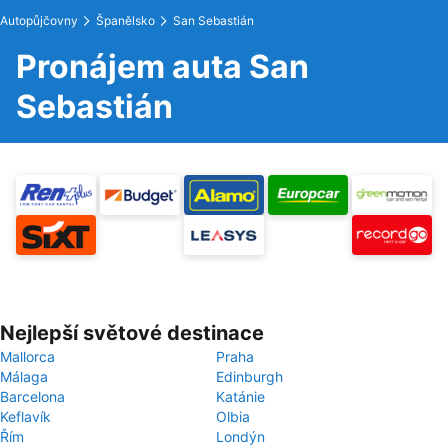
Autopůjčovny
Španělsko
San Sebastián
Pronájem auta San
Sebastián
Nejlepší světové destinace
Mallorca
Praha
Málaga
Edinburgh
Barcelona
Katánie
Keflavík
Olbia
Řím
Londýn