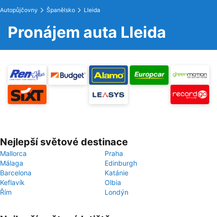
Autopůjčovny
Španělsko
Lleida
Pronájem auta Lleida
Nejlepší světové destinace
Mallorca
Praha
Málaga
Edinburgh
Barcelona
Katánie
Keflavík
Olbia
Řím
Londýn