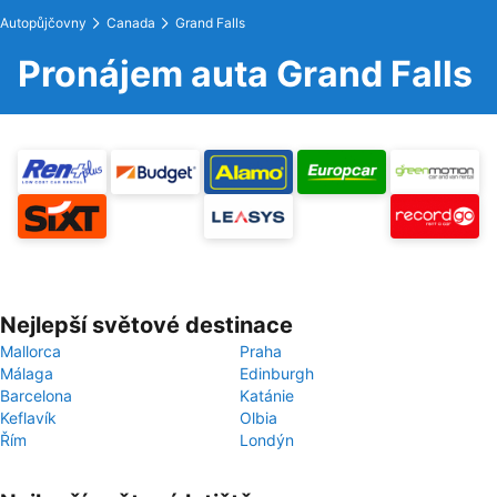
Autopůjčovny
Canada
Grand Falls
Pronájem auta Grand Falls
Nejlepší světové destinace
Mallorca
Praha
Málaga
Edinburgh
Barcelona
Katánie
Keflavík
Olbia
Řím
Londýn