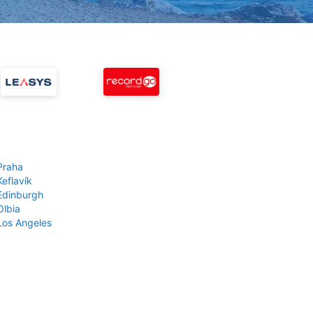
Praha
Keflavík
 Edinburgh
Olbia
 Los Angeles