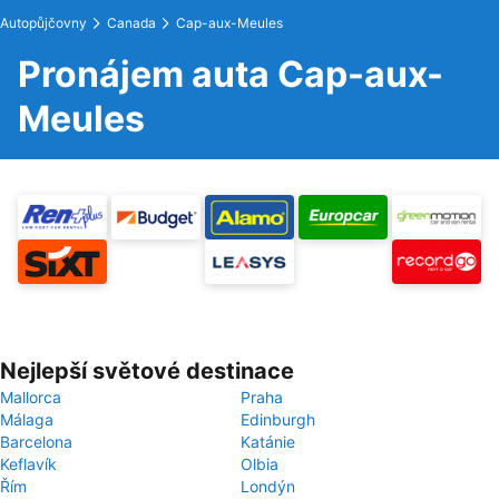
Autopůjčovny
Canada
Cap-aux-Meules
Pronájem auta Cap-aux-
Meules
Nejlepší světové destinace
Mallorca
Praha
Málaga
Edinburgh
Barcelona
Katánie
Keflavík
Olbia
Řím
Londýn