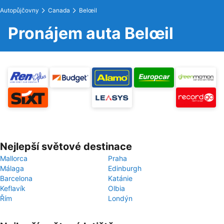
Autopůjčovny
Canada
Belœil
Pronájem auta Belœil
Nejlepší světové destinace
Mallorca
Praha
Málaga
Edinburgh
Barcelona
Katánie
Keflavík
Olbia
Řím
Londýn