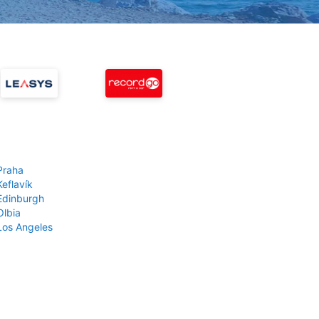
Praha
Keflavík
 Edinburgh
Olbia
 Los Angeles